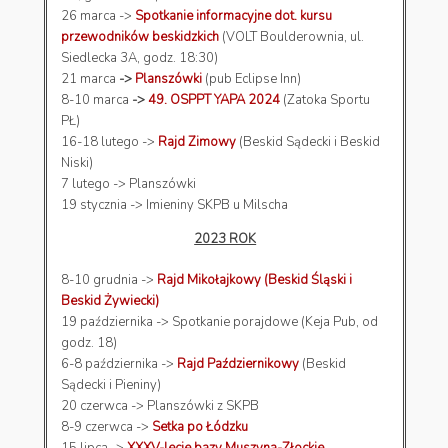
26 marca ->
Spotkanie informacyjne dot. kursu
przewodników beskidzkich
(VOLT Boulderownia, ul.
Siedlecka 3A, godz. 18:30)
21 marca
->
Planszówki
(pub Eclipse Inn)
8-10 marca
->
49. OSPPT YAPA 2024
(Zatoka Sportu
PŁ)
16-18 lutego ->
Rajd Zimowy
(Beskid Sądecki i Beskid
Niski)
7 lutego -> Planszówki
19 stycznia -> Imieniny SKPB u Milscha
2023 ROK
8-10 grudnia ->
Rajd Mikołajkowy (Beskid Śląski i
Beskid Żywiecki)
19 października -> Spotkanie porajdowe (Keja Pub, od
godz. 18)
6-8 października ->
Rajd Październikowy
(Beskid
Sądecki i Pieniny)
20 czerwca -> Planszówki z SKPB
8-9 czerwca ->
Setka po Łódzku
15 lipca ->
XXXV-lecie bazy Muszyna-Złockie