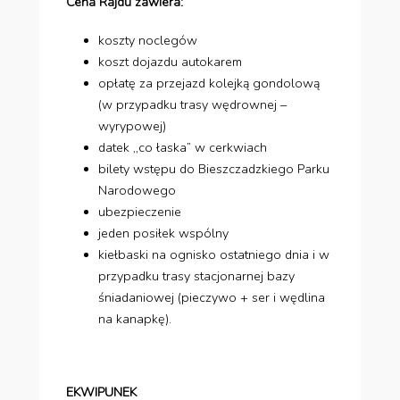
Cena Rajdu zawiera:
koszty noclegów
koszt dojazdu autokarem
opłatę za przejazd kolejką gondolową
(w przypadku trasy wędrownej –
wyrypowej)
datek ,,co łaska” w cerkwiach
bilety wstępu do Bieszczadzkiego Parku
Narodowego
ubezpieczenie
jeden posiłek wspólny
kiełbaski na ognisko ostatniego dnia i w
przypadku trasy stacjonarnej bazy
śniadaniowej (pieczywo + ser i wędlina
na kanapkę).
EKWIPUNEK