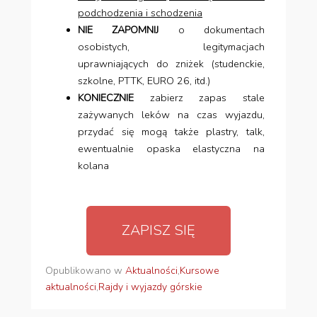
podchodzenia i schodzenia
NIE ZAPOMNIJ
o dokumentach
osobistych, legitymacjach
uprawniających do zniżek (studenckie,
szkolne, PTTK, EURO 26, itd.)
KONIECZNIE
zabierz zapas stale
zażywanych leków na czas wyjazdu,
przydać się mogą także plastry, talk,
ewentualnie opaska elastyczna na
kolana
ZAPISZ SIĘ
Opublikowano w
Aktualności
,
Kursowe
aktualności
,
Rajdy i wyjazdy górskie