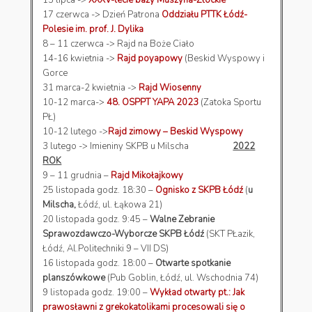
17 czerwca -> Dzień Patrona
Oddziału PTTK Łódź-
Polesie im. prof. J. Dylika
8 – 11 czerwca -> Rajd na Boże Ciało
14-16 kwietnia ->
Rajd poyapowy
(Beskid Wyspowy i
Gorce
31 marca-2 kwietnia ->
Rajd Wiosenny
10-12 marca->
48. OSPPT YAPA 2023
(Zatoka Sportu
PŁ)
10-12 lutego ->
Rajd zimowy – Beskid Wyspowy
3 lutego -> Imieniny SKPB u Milscha
2022
ROK
9 – 11 grudnia –
Rajd Mikołajkowy
25 listopada godz. 18:30 –
Ognisko z SKPB Łódź
(
u
Milscha,
Łódź, ul. Łąkowa 21)
20 listopada godz. 9:45 –
Walne Zebranie
Sprawozdawczo-Wyborcze SKPB Łódź
(SKT PŁazik,
Łódź, Al.Politechniki 9 – VII DS)
16 listopada godz. 18:00 –
Otwarte spotkanie
planszówkowe
(Pub Goblin, Łódź, ul. Wschodnia 74)
9 listopada godz. 19:00 –
Wykład otwarty pt.: Jak
prawosławni z grekokatolikami procesowali się o