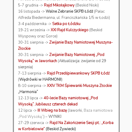
5-7 grudnia ->
Rajd Mikołajkowy
(Beskid Niski)
16 listopada ->
Walne Zebranie SKPB Łódź
(Pałac
Alfreda Biedermanna, ul. Franciszkańska 1/5 w Łodzi)
3-4 października ->
Setka po Łódzku
19-21 września ->
XXI Rajd Kulczyckiego
(Beskid
Wyspowy oraz Gorce)
30-31 sierpnia ->
Zwijanie Bazy Namiotowej Muszyna-
Złockie
30-31 sierpnia ->
Zwijanie Bazy Namiotowej „Pod
Wysoką” w Jaworkach
(
Aktualizacja: zwijanie od 29
sierpnia
)
7-13 sierpnia ->
Rajd Przedśpiewankowy SKPB Łódź
(
Wędrówki w HARMONII
)
8-10 sierpnia ->
XXIV TKM Śpiewanki Muszyna Złockie
„Harmonia”
12-13 lipca ->
40-lecie Bazy namiotowej „Pod
Wysoką”. Jubileusz czterech dekad
12 lipca ->
III Wbieg na bazę
(Jaworki,
Baza namiotowa
„Pod Wysoką”
) –
WYNIKI
27-29 czerwca ->
Rajd Na Zakończenie Sesji pt.: „Korba
w Korbielowie”
(Beskid Żywiecki)