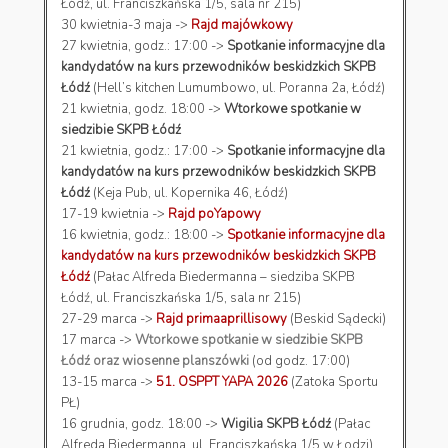
Łódź, ul. Franciszkańska 1/5, sala nr 215)
30 kwietnia-3 maja ->
Rajd majówkowy
27 kwietnia, godz.: 17:00 ->
Spotkanie informacyjne dla
kandydatów na kurs przewodników beskidzkich SKPB
Łódź
(Hell’s kitchen Lumumbowo, ul. Poranna 2a, Łódź)
21 kwietnia, godz. 18:00 ->
Wtorkowe spotkanie w
siedzibie SKPB Łódź
21 kwietnia, godz.: 17:00 ->
Spotkanie informacyjne dla
kandydatów na kurs przewodników beskidzkich SKPB
Łódź
(Keja Pub, ul. Kopernika 46, Łódź)
17-19 kwietnia ->
Rajd poYapowy
16 kwietnia, godz.: 18:00 ->
Spotkanie informacyjne dla
kandydatów na kurs przewodników beskidzkich SKPB
Łódź
(Pałac Alfreda Biedermanna – siedziba SKPB
Łódź, ul. Franciszkańska 1/5, sala nr 215)
27-29 marca ->
Rajd primaaprillisowy
(Beskid Sądecki)
17 marca ->
Wtorkowe spotkanie w siedzibie SKPB
Łódź oraz wiosenne planszówki
(od godz. 17:00)
13-15 marca ->
51. OSPPT YAPA 2026
(Zatoka Sportu
PŁ)
16 grudnia, godz. 18:00 ->
Wigilia SKPB Łódź
(Pałac
Alfreda Biedermanna, ul. Franciszkańska 1/5 w Łodzi)