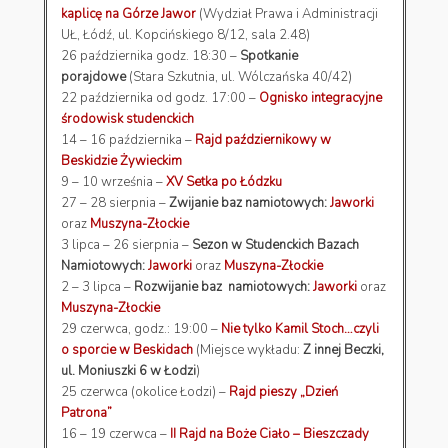
kaplicę na Górze Jawor
(Wydział Prawa i Administracji
UŁ, Łódź, ul. Kopcińskiego 8/12, sala 2.48)
26 października godz. 18:30 –
Spotkanie
porajdowe
(Stara Szkutnia, ul. Wólczańska 40/42)
22 października od godz. 17:00 –
Ognisko integracyjne
środowisk studenckich
14 – 16 października –
Rajd październikowy w
Beskidzie Żywieckim
9 – 10 września –
XV Setka po Łódzku
27 – 28 sierpnia –
Zwijanie baz namiotowych:
Jaworki
oraz
Muszyna-Złockie
3 lipca – 26 sierpnia –
Sezon w Studenckich Bazach
Namiotowych:
Jaworki
oraz
Muszyna-Złockie
2 – 3 lipca –
Rozwijanie baz namiotowych:
Jaworki
oraz
Muszyna-Złockie
29 czerwca, godz.: 19:00 –
Nie tylko Kamil Stoch…czyli
o sporcie w Beskidach
(Miejsce wykładu:
Z innej Beczki,
ul. Moniuszki 6 w Łodzi
)
25 czerwca (okolice Łodzi) –
Rajd pieszy „Dzień
Patrona”
16 – 19 czerwca –
II Rajd na Boże Ciało – Bieszczady