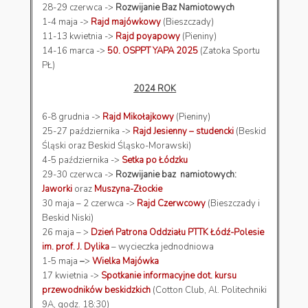
28-29 czerwca ->
Rozwijanie Baz Namiotowych
1-4 maja ->
Rajd majówkowy
(Bieszczady)
11-13 kwietnia ->
Rajd poyapowy
(Pieniny)
14-16 marca ->
50. OSPPT YAPA 2025
(Zatoka Sportu
PŁ)
2024 ROK
6-8 grudnia ->
Rajd Mikołajkowy
(Pieniny)
25-27 października ->
Rajd Jesienny – studencki
(Beskid
Śląski oraz Beskid Śląsko-Morawski)
4-5 października ->
Setka po Łódzku
29-30 czerwca ->
Rozwijanie baz namiotowych:
Jaworki
oraz
Muszyna-Złockie
30 maja – 2 czerwca ->
Rajd Czerwcowy
(Bieszczady i
Beskid Niski)
26 maja – >
Dzień Patrona Oddziału PTTK Łódź-Polesie
im. prof. J. Dylika
– wycieczka jednodniowa
1-5 maja
–
>
Wielka Majówka
17 kwietnia ->
Spotkanie informacyjne dot. kursu
przewodników beskidzkich
(Cotton Club, Al. Politechniki
9A, godz. 18:30)