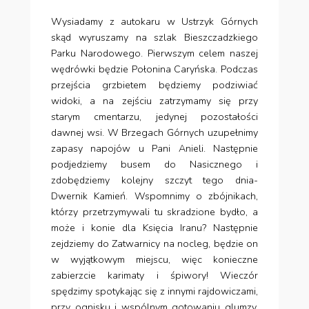
Wysiadamy z autokaru w Ustrzyk Górnych
skąd wyruszamy na szlak Bieszczadzkiego
Parku Narodowego. Pierwszym celem naszej
wędrówki będzie Połonina Caryńska. Podczas
przejścia grzbietem będziemy podziwiać
widoki, a na zejściu zatrzymamy się przy
starym cmentarzu, jedynej pozostałości
dawnej wsi. W Brzegach Górnych uzupełnimy
zapasy napojów u Pani Anieli. Następnie
podjedziemy busem do Nasicznego i
zdobędziemy kolejny szczyt tego dnia-
Dwernik Kamień. Wspomnimy o zbójnikach,
którzy przetrzymywali tu skradzione bydło, a
może i konie dla Księcia Iranu? Następnie
zejdziemy do Zatwarnicy na nocleg, będzie on
w wyjątkowym miejscu, więc konieczne
zabierzcie karimaty i śpiwory! Wieczór
spędzimy spotykając się z innymi rajdowiczami,
przy ognisku i wspólnym gotowaniu glumzy.