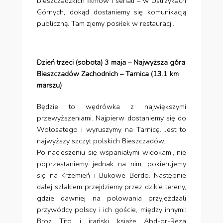
bieszczadzkich filmów i seriali – w Ustrzykach
Górnych, dokąd dostaniemy się komunikacją
publiczną. Tam zjemy posiłek w restauracji.
Dzień trzeci (sobota) 3 maja – Najwyższa góra
Bieszczadów Zachodnich – Tarnica (13.1 km
marszu)
Będzie to wędrówka z największymi
przewyższeniami. Najpierw dostaniemy się do
Wołosatego i wyruszymy na Tarnicę. Jest to
najwyższy szczyt polskich Bieszczadów.
Po nacieszeniu się wspaniałymi widokami, nie
poprzestaniemy jednak na nim, pokierujemy
się na Krzemień i Bukowe Berdo. Następnie
dalej szlakiem przejdziemy przez dzikie tereny,
gdzie dawniej na polowania przyjeżdżali
przywódcy polscy i ich goście, między innymi:
Broz Tito i irański książę Abd-or-Reza