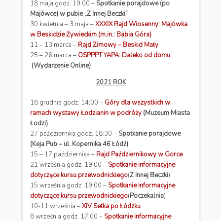
18 maja godz. 19:00 –
Spotkanie porajdowe (po
Majówce) w pubie „Z Innej Beczki”
30 kwietnia – 3 maja –
XXXIX Rajd Wiosenny: Majówka
w Beskidzie Żywieckim (m.in.: Babia Góra)
11 – 13 marca –
Rajd Zimowy – Beskid Mały
25 – 26 marca –
OSPPPT YAPA: Daleko od domu
(Wydarzenie Online)
2021 ROK
18 grudnia godz. 14:00 –
Góry dla wszystkich w
ramach wystawy Łodzianin w podróży
(Muzeum Miasta
Łodzi)
27 października godz. 18:30 –
Spotkanie porajdowe
(Keja Pub – ul. Kopernika 46 Łódź)
15 – 17 października –
Rajd Październikowy w Gorce
21 września godz. 19:00 –
Spotkanie informacyjne
dotyczące kursu przewodnickiego
(
Z Innej Beczki
)
15 września godz. 19:00 –
Spotkanie informacyjne
dotyczące kursu przewodnickiego
(
Poczekalnia
)
10-11 września –
XIV Setka po Łódzku
8 września godz. 17:00 –
Spotkanie informacyjne