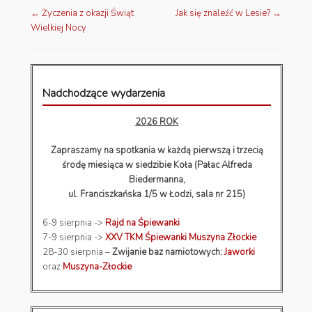
←
Życzenia z okazji Świąt
Jak się znaleźć w Lesie?
→
Nawigacja wpisów
Wielkiej Nocy
Nadchodzące wydarzenia
2026 ROK
Zapraszamy na spotkania w każdą pierwszą i trzecią
środę miesiąca w siedzibie Koła (Pałac Alfreda
Biedermanna,
ul. Franciszkańska 1/5 w Łodzi, sala nr 215)
6-9 sierpnia ->
Rajd na Śpiewanki
7-9 sierpnia ->
XXV TKM Śpiewanki Muszyna Złockie
28-30 sierpnia –
Zwijanie baz namiotowych:
Jaworki
oraz
Muszyna-Złockie