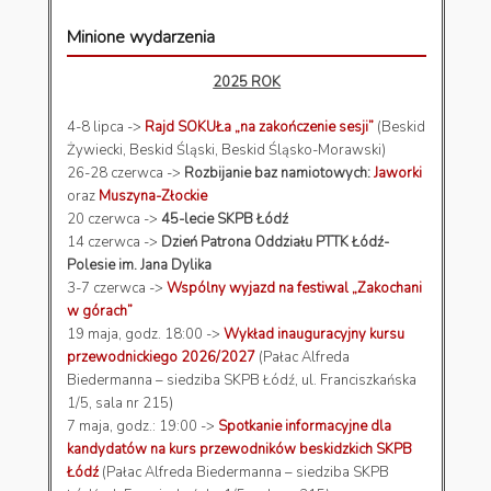
Minione wydarzenia
2025 ROK
4-8 lipca ->
Rajd SOKUŁa „na zakończenie sesji”
(Beskid
Żywiecki, Beskid Śląski, Beskid Śląsko-Morawski)
26-28 czerwca ->
Rozbijanie baz namiotowych:
Jaworki
oraz
Muszyna-Złockie
20 czerwca ->
45-lecie SKPB Łódź
14 czerwca ->
Dzień Patrona Oddziału PTTK Łódź-
Polesie im. Jana Dylika
3-7 czerwca ->
Wspólny wyjazd na festiwal „Zakochani
w górach”
19 maja, godz. 18:00 ->
Wykład inauguracyjny kursu
przewodnickiego 2026/2027
(Pałac Alfreda
Biedermanna – siedziba SKPB Łódź, ul. Franciszkańska
1/5, sala nr 215)
7 maja, godz.: 19:00 ->
Spotkanie informacyjne dla
kandydatów na kurs przewodników beskidzkich SKPB
Łódź
(Pałac Alfreda Biedermanna – siedziba SKPB