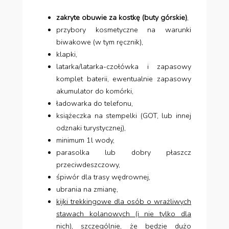
zakryte obuwie za kostkę (buty górskie)
,
przybory kosmetyczne na warunki
biwakowe (w tym ręcznik),
klapki,
latarka/latarka-czołówka i zapasowy
komplet baterii, ewentualnie zapasowy
akumulator do komórki,
ładowarka do telefonu,
książeczka na stempelki (GOT, lub innej
odznaki turystycznej),
minimum 1l wody,
parasolka lub dobry płaszcz
przeciwdeszczowy,
śpiwór dla trasy wędrownej,
ubrania na zmianę,
kijki trekkingowe dla osób o wrażliwych
stawach kolanowych (i nie tylko dla
nich), szczególnie, że będzie dużo