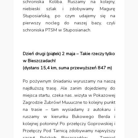
schroniska Koliba. Ruszamy na kolejny,
niebieski szlak i zdobywamy Magurę
Stuposiańską, po czym udajemy się na
pierwszy nocleg do naszej bazy, czyli
schroniska PTSM w Stuposianach.
Dzień drugi (piątek) 2 maja – Takie rzeczy tylko
w Bieszczadach!
(dystans 15,4 km, suma przewyższeń 847 m)
Po pożywnym śniadaniu wyruszamy na naszą
najdłuższą trasę. Ale zanim dojedziemy do
miejsca startu, czeka nas…wizyta w Pokazowej
Zagrodzie Żubrów! Muuuczne to kolejny punkt
na trasie – tam wysiadamy z autokaru i
ruszamy w kierunku Bukowego Berda i
kolejnej połoniny! Po przełęczy Goprowskiej i
Przełęczy Pod Tarnicą zdobywamy najwyższy
szczyt Polskich Bieszczadów – Tarnicę!