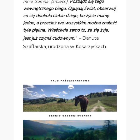
mnie trumna” (śmiech).
Pozbądź się tego
wewnętrznego biegu. Oglądaj świat, obserwuj,
co się dookoła ciebie dzieje, bo życie mamy
jedno, a przecież we wszystkim można znaleźć
tyle piękna. Właściwie samo to, że się żyje,
Danuta
jest już czymś cudownym
.” –
Szaflarska, urodzona w Kosarzyskach.