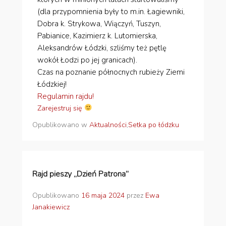
(dla przypomnienia były to m.in. Łagiewniki,
Dobra k. Strykowa, Wiączyń, Tuszyn,
Pabianice, Kazimierz k. Lutomierska,
Aleksandrów Łódzki, szliśmy też pętlę
wokół Łodzi po jej granicach).
Czas na poznanie północnych rubieży Ziemi
Łódzkiej!
Regulamin rajdu!
Zarejestruj się
Opublikowano w
Aktualności
,
Setka po łódzku
Rajd pieszy „Dzień Patrona”
Opublikowano
16 maja 2024
przez
Ewa
Janakiewicz