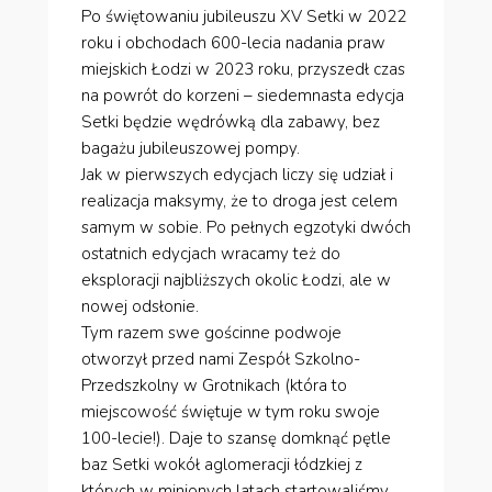
Po świętowaniu jubileuszu XV Setki w 2022
roku i obchodach 600-lecia nadania praw
miejskich Łodzi w 2023 roku, przyszedł czas
na powrót do korzeni – siedemnasta edycja
Setki będzie wędrówką dla zabawy, bez
bagażu jubileuszowej pompy.
Jak w pierwszych edycjach liczy się udział i
realizacja maksymy, że to droga jest celem
samym w sobie. Po pełnych egzotyki dwóch
ostatnich edycjach wracamy też do
eksploracji najbliższych okolic
Łodzi, ale w
nowej odsłonie.
Tym razem swe gościnne podwoje
otworzył przed nami Zespół Szkolno-
Przedszkolny w Grotnikach (która to
miejscowość świętuje w tym roku swoje
100-lecie!). Daje to szansę domknąć pętle
baz Setki wokół aglomeracji łódzkiej z
których w minionych latach startowaliśmy