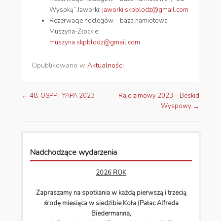
Wysoką” Jaworki:
jaworki.skpblodz@gmail.com
Rezerwacje noclegów – baza namiotowa
Muszyna-Złockie:
muszyna.skpblodz@gmail.com
Opublikowano w
Aktualności
←
48. OSPPT YAPA 2023
Rajd zimowy 2023 – Beskid
Nawigacja wpisów
Wyspowy
→
Nadchodzące wydarzenia
2026 ROK
Zapraszamy na spotkania w każdą pierwszą i trzecią
środę miesiąca w siedzibie Koła (Pałac Alfreda
Biedermanna,