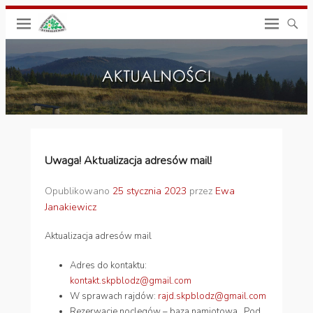
Uwaga! Aktualizacja adresów mail!
Opublikowano
25 stycznia 2023
przez
Ewa
Janakiewicz
Aktualizacja adresów mail
Adres do kontaktu:
kontakt.skpblodz@gmail.com
W sprawach rajdów:
rajd.skpblodz@gmail.com
Rezerwacje noclegów – baza namiotowa ,,Pod