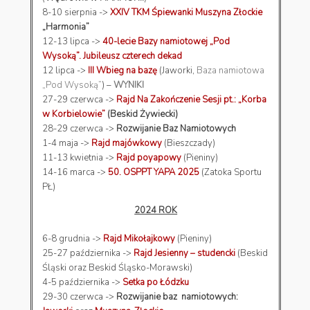
8-10 sierpnia ->
XXIV TKM Śpiewanki Muszyna Złockie
„Harmonia”
12-13 lipca ->
40-lecie Bazy namiotowej „Pod
Wysoką”. Jubileusz czterech dekad
12 lipca ->
III Wbieg na bazę
(Jaworki,
Baza namiotowa
„Pod Wysoką”
) –
WYNIKI
27-29 czerwca ->
Rajd Na Zakończenie Sesji pt.: „Korba
w Korbielowie”
(Beskid Żywiecki)
28-29 czerwca ->
Rozwijanie Baz Namiotowych
1-4 maja ->
Rajd majówkowy
(Bieszczady)
11-13 kwietnia ->
Rajd poyapowy
(Pieniny)
14-16 marca ->
50. OSPPT YAPA 2025
(Zatoka Sportu
PŁ)
2024 ROK
6-8 grudnia ->
Rajd Mikołajkowy
(Pieniny)
25-27 października ->
Rajd Jesienny – studencki
(Beskid
Śląski oraz Beskid Śląsko-Morawski)
4-5 października ->
Setka po Łódzku
29-30 czerwca ->
Rozwijanie baz namiotowych: