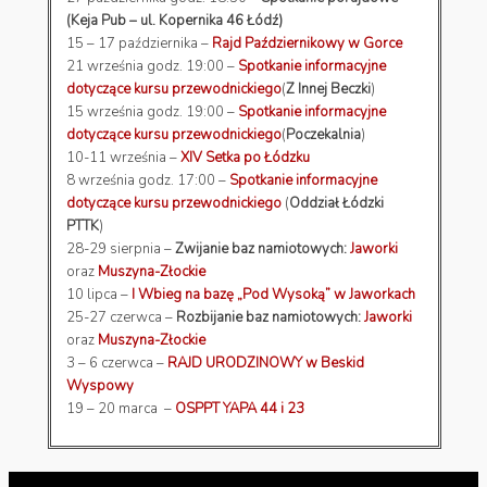
(Keja Pub – ul. Kopernika 46 Łódź)
15 – 17 października –
Rajd Październikowy w Gorce
21 września godz. 19:00 –
Spotkanie informacyjne
dotyczące kursu przewodnickiego
(
Z Innej Beczki
)
15 września godz. 19:00 –
Spotkanie informacyjne
dotyczące kursu przewodnickiego
(
Poczekalnia
)
10-11 września –
XIV Setka po Łódzku
8 września godz. 17:00 –
Spotkanie informacyjne
dotyczące kursu przewodnickiego
(
Oddział Łódzki
PTTK
)
28-29 sierpnia –
Zwijanie baz namiotowych:
Jaworki
oraz
Muszyna-Złockie
10 lipca –
I Wbieg na bazę „Pod Wysoką” w Jaworkach
25-27 czerwca –
Rozbijanie baz namiotowych:
Jaworki
oraz
Muszyna-Złockie
3 – 6 czerwca –
RAJD URODZINOWY w Beskid
Wyspowy
19 – 20 marca –
OSPPT YAPA 44 i 23