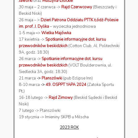
Jaworki
oraz
Muszyna-Złockie
30 maja – 2 czerwca ->
Rajd Czerwcowy
(Bieszczady i
Beskid Niski)
26 maja – >
Dzień Patrona Oddziału PTTK Łódź-Polesie
im. prof. J. Dylika
– wycieczka jednodniowa
1-5 maja
–
>
Wielka Majówka
17 kwietnia ->
Spotkanie informacyjne dot. kursu
przewodników beskidzkich
(Cotton Club, Al. Politechniki
9A, godz. 18:30)
26 marca ->
Spotkanie informacyjne dot. kursu
przewodników beskidzkich
(VOLT Boulderownia, ul.
Siedlecka 3A, godz. 18:30)
21 marca
->
Planszówki
(pub Eclipse Inn)
8-10 marca
->
49. OSPPT YAPA 2024
(Zatoka Sportu
PŁ)
16-18 lutego ->
Rajd Zimowy
(Beskid Sądecki i Beskid
Niski)
7 lutego -> Planszówki
19 stycznia -> Imieniny SKPB u Milscha
2023 ROK