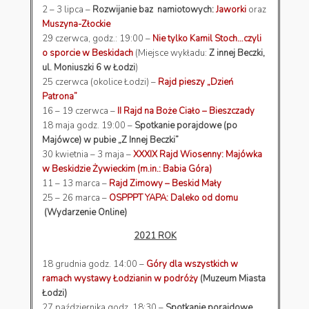
2 – 3 lipca –
Rozwijanie baz namiotowych:
Jaworki
oraz
Muszyna-Złockie
29 czerwca, godz.: 19:00 –
Nie tylko Kamil Stoch…czyli
o sporcie w Beskidach
(Miejsce wykładu:
Z innej Beczki,
ul. Moniuszki 6 w Łodzi
)
25 czerwca (okolice Łodzi) –
Rajd pieszy „Dzień
Patrona”
16 – 19 czerwca –
II Rajd na Boże Ciało – Bieszczady
18 maja godz. 19:00 –
Spotkanie porajdowe (po
Majówce) w pubie „Z Innej Beczki”
30 kwietnia – 3 maja –
XXXIX Rajd Wiosenny: Majówka
w Beskidzie Żywieckim (m.in.: Babia Góra)
11 – 13 marca –
Rajd Zimowy – Beskid Mały
25 – 26 marca –
OSPPPT YAPA: Daleko od domu
(Wydarzenie Online)
2021 ROK
18 grudnia godz. 14:00 –
Góry dla wszystkich w
ramach wystawy Łodzianin w podróży
(Muzeum Miasta
Łodzi)
27 października godz. 18:30 –
Spotkanie porajdowe