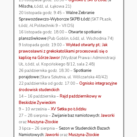
Milscha,
Łódź, ul. Łąkowa 21)
20 listopada godz. 9:45 –
Walne Zebranie
Sprawozdawczo-Wyborcze SKPB Łódź
(SKT PŁazik,
Łódź, Al.Politechniki 9 – VII DS)
16 listopada godz. 18:00 –
Otwarte spotkanie
planszówkowe
(Pub Goblin, Łódź, ul. Wschodnia 74)
9 listopada godz. 19:00 –
Wykład otwarty pt.: Jak
prawosławni z grekokatolikami procesowali się o
kaplicę na Górze Jawor
(Wydział Prawa i Administracji
UŁ, Łódź, ul. Kopcińskiego 8/12, sala 2.48)
26 października godz. 18:30 –
Spotkanie
porajdowe
(Stara Szkutnia, ul. Wólczańska 40/42)
22 października od godz. 17:00 –
Ognisko integracyjne
środowisk studenckich
14 – 16 października –
Rajd październikowy w
Beskidzie Żywieckim
9 – 10 września –
XV Setka po Łódzku
27 – 28 sierpnia –
Zwijanie baz namiotowych:
Jaworki
oraz
Muszyna-Złockie
3 lipca – 26 sierpnia –
Sezon w Studenckich Bazach
Namiotowych:
Jaworki
oraz
Muszyna-Złockie