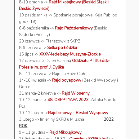
8-10 grudnia ->
Rajd Mikołajkowy (Beskid Śląski i
Beskid Żywiecki)
19 października -> Spotkanie porajdowe (Keja Pub, od
godz. 18)
6-8 października ->
Rajd Październikowy
(Beskid
Sądecki i Pieniny)
20 czerwca -> Planszówki z SKPB
8-9 czerwca ->
Setka po Łódzku
15 lipca ->
XXXV-lecie bazy Muszyna-Złockie
17 czerwca -> Dzień Patrona
Oddziału PTTK Łódź-
Polesie im. prof. J. Dylika
8 – 11 czerwca -> Rajd na Boże Ciało
14-16 kwietnia ->
Rajd poyapowy
(Beskid Wyspowy i
Gorce
31 marca-2 kwietnia ->
Rajd Wiosenny
10-12 marca->
48. OSPPT YAPA 2023
(Zatoka Sportu
PŁ)
10-12 lutego ->
Rajd zimowy – Beskid Wyspowy
3 lutego -> Imieniny SKPB u Milscha
2022
ROK
9 – 11 grudnia –
Rajd Mikołajkowy
25 listopada godz. 18:30 –
Ognisko z SKPB Łódź
(
u