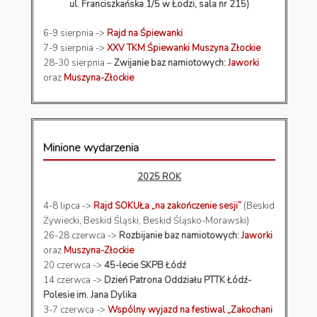
ul. Franciszkańska 1/5 w Łodzi, sala nr 215)
6-9 sierpnia ->
Rajd na Śpiewanki
7-9 sierpnia ->
XXV TKM Śpiewanki Muszyna Złockie
28-30 sierpnia –
Zwijanie baz namiotowych:
Jaworki
oraz
Muszyna-Złockie
Minione wydarzenia
2025 ROK
4-8 lipca ->
Rajd SOKUŁa „na zakończenie sesji”
(Beskid
Żywiecki, Beskid Śląski, Beskid Śląsko-Morawski)
26-28 czerwca ->
Rozbijanie baz namiotowych:
Jaworki
oraz
Muszyna-Złockie
20 czerwca ->
45-lecie SKPB Łódź
14 czerwca ->
Dzień Patrona Oddziału PTTK Łódź-
Polesie im. Jana Dylika
3-7 czerwca ->
Wspólny wyjazd na festiwal „Zakochani