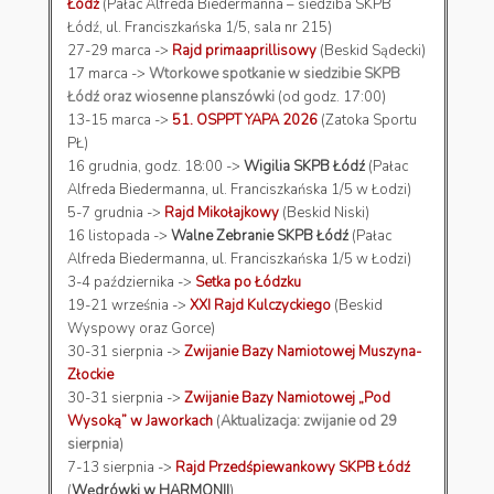
Łódź
(Pałac Alfreda Biedermanna – siedziba SKPB
Łódź, ul. Franciszkańska 1/5, sala nr 215)
27-29 marca ->
Rajd primaaprillisowy
(Beskid Sądecki)
17 marca ->
Wtorkowe spotkanie w siedzibie SKPB
Łódź oraz wiosenne planszówki
(od godz. 17:00)
13-15 marca ->
51. OSPPT YAPA 2026
(Zatoka Sportu
PŁ)
16 grudnia, godz. 18:00 ->
Wigilia SKPB Łódź
(Pałac
Alfreda Biedermanna, ul. Franciszkańska 1/5 w Łodzi)
5-7 grudnia ->
Rajd Mikołajkowy
(Beskid Niski)
16 listopada ->
Walne Zebranie SKPB Łódź
(Pałac
Alfreda Biedermanna, ul. Franciszkańska 1/5 w Łodzi)
3-4 października ->
Setka po Łódzku
19-21 września ->
XXI Rajd Kulczyckiego
(Beskid
Wyspowy oraz Gorce)
30-31 sierpnia ->
Zwijanie Bazy Namiotowej Muszyna-
Złockie
30-31 sierpnia ->
Zwijanie Bazy Namiotowej „Pod
Wysoką” w Jaworkach
(
Aktualizacja: zwijanie od 29
sierpnia
)
7-13 sierpnia ->
Rajd Przedśpiewankowy SKPB Łódź
(
Wędrówki w HARMONII
)