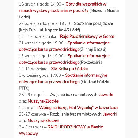
18 grudnia godz. 14:00 –
Góry dla wszystkich w
ramach wystawy Łodzianin w podróży
(Muzeum Miasta
Łodzi)
27 października godz. 18:30 –
Spotkanie porajdowe
(Keja Pub – ul. Kopernika 46 Łódź)
15 – 17 października –
Rajd Październikowy w Gorce
21 września godz. 19:00 –
Spotkanie informacyjne
dotyczące kursu przewodnickiego
(
Z Innej Beczki
)
15 września godz. 19:00 –
Spotkanie informacyjne
dotyczące kursu przewodnickiego
(
Poczekalnia
)
10-11 września –
XIV Setka po Łódzku
8 września godz. 17:00 –
Spotkanie informacyjne
dotyczące kursu przewodnickiego
(
Oddział Łódzki
PTTK
)
28-29 sierpnia –
Zwijanie baz namiotowych:
Jaworki
oraz
Muszyna-Złockie
10 lipca –
I Wbieg na bazę „Pod Wysoką” w Jaworkach
25-27 czerwca –
Rozbijanie baz namiotowych:
Jaworki
oraz
Muszyna-Złockie
3 – 6 czerwca –
RAJD URODZINOWY w Beskid
Wyspowy