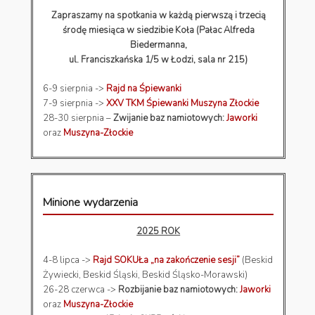
Zapraszamy na spotkania w każdą pierwszą i trzecią
środę miesiąca w siedzibie Koła (Pałac Alfreda
Biedermanna,
ul. Franciszkańska 1/5 w Łodzi, sala nr 215)
6-9 sierpnia ->
Rajd na Śpiewanki
7-9 sierpnia ->
XXV TKM Śpiewanki Muszyna Złockie
28-30 sierpnia –
Zwijanie baz namiotowych:
Jaworki
oraz
Muszyna-Złockie
Minione wydarzenia
2025 ROK
4-8 lipca ->
Rajd SOKUŁa „na zakończenie sesji”
(Beskid
Żywiecki, Beskid Śląski, Beskid Śląsko-Morawski)
26-28 czerwca ->
Rozbijanie baz namiotowych:
Jaworki
oraz
Muszyna-Złockie