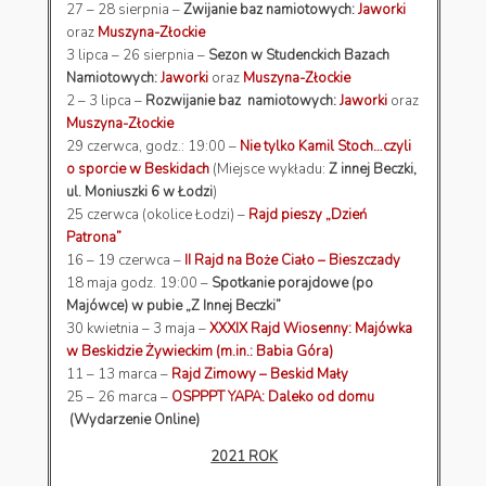
27 – 28 sierpnia –
Zwijanie baz namiotowych:
Jaworki
oraz
Muszyna-Złockie
3 lipca – 26 sierpnia –
Sezon w Studenckich Bazach
Namiotowych:
Jaworki
oraz
Muszyna-Złockie
2 – 3 lipca –
Rozwijanie baz namiotowych:
Jaworki
oraz
Muszyna-Złockie
29 czerwca, godz.: 19:00 –
Nie tylko Kamil Stoch…czyli
o sporcie w Beskidach
(Miejsce wykładu:
Z innej Beczki,
ul. Moniuszki 6 w Łodzi
)
25 czerwca (okolice Łodzi) –
Rajd pieszy „Dzień
Patrona”
16 – 19 czerwca –
II Rajd na Boże Ciało – Bieszczady
18 maja godz. 19:00 –
Spotkanie porajdowe (po
Majówce) w pubie „Z Innej Beczki”
30 kwietnia – 3 maja –
XXXIX Rajd Wiosenny: Majówka
w Beskidzie Żywieckim (m.in.: Babia Góra)
11 – 13 marca –
Rajd Zimowy – Beskid Mały
25 – 26 marca –
OSPPPT YAPA: Daleko od domu
(Wydarzenie Online)
2021 ROK