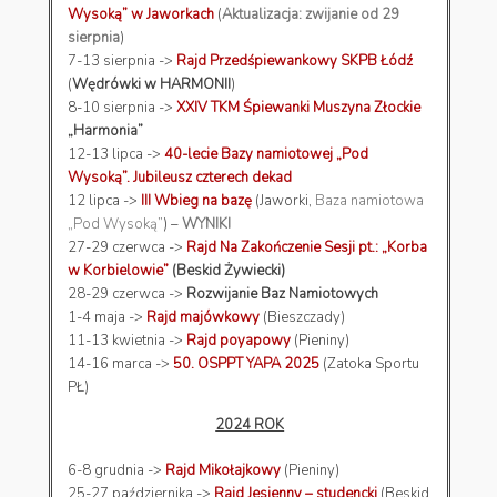
Wysoką” w Jaworkach
(
Aktualizacja: zwijanie od 29
sierpnia
)
7-13 sierpnia ->
Rajd Przedśpiewankowy SKPB Łódź
(
Wędrówki w HARMONII
)
8-10 sierpnia ->
XXIV TKM Śpiewanki Muszyna Złockie
„Harmonia”
12-13 lipca ->
40-lecie Bazy namiotowej „Pod
Wysoką”. Jubileusz czterech dekad
12 lipca ->
III Wbieg na bazę
(Jaworki,
Baza namiotowa
„Pod Wysoką”
) –
WYNIKI
27-29 czerwca ->
Rajd Na Zakończenie Sesji pt.: „Korba
w Korbielowie”
(Beskid Żywiecki)
28-29 czerwca ->
Rozwijanie Baz Namiotowych
1-4 maja ->
Rajd majówkowy
(Bieszczady)
11-13 kwietnia ->
Rajd poyapowy
(Pieniny)
14-16 marca ->
50. OSPPT YAPA 2025
(Zatoka Sportu
PŁ)
2024 ROK
6-8 grudnia ->
Rajd Mikołajkowy
(Pieniny)
25-27 października ->
Rajd Jesienny – studencki
(Beskid