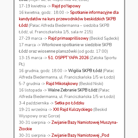
17-19 kwietnia ->
Rajd poYapowy
16 kwietnia, godz.: 18:00 ->
Spotkanie informacyjne dla
kandydatów na kurs przewodników beskidzkich SKPB
Łódź
(Pałac Alfreda Biedermanna – siedziba SKPB
Łódź, ul. Franciszkańska 1/5, sala nr 215)
27-29 marca ->
Rajd primaaprillisowy
(Beskid Sądecki)
17 marca ->
Wtorkowe spotkanie w siedzibie SKPB
Łódź oraz wiosenne planszówki
(od godz. 17:00)
13-15 marca ->
51. OSPPT YAPA 2026
(Zatoka Sportu
PŁ)
16 grudnia, godz. 18:00 ->
Wigilia SKPB Łódź
(Pałac
Alfreda Biedermanna, ul. Franciszkańska 1/5 w Łodzi)
5-7 grudnia ->
Rajd Mikołajkowy
(Beskid Niski)
16 listopada ->
Walne Zebranie SKPB Łódź
(Pałac
Alfreda Biedermanna, ul. Franciszkańska 1/5 w Łodzi)
3-4 października ->
Setka po Łódzku
19-21 września ->
XXI Rajd Kulczyckiego
(Beskid
Wyspowy oraz Gorce)
30-31 sierpnia ->
Zwijanie Bazy Namiotowej Muszyna-
Złockie
30-31 sierpnia ->
Zwijanie Bazy Namiotowej „Pod