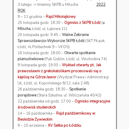
3 lutego -> Imieniny SKPB u Milscha
2022
ROK
9 – 11 grudnia –
Rajd Mikołajkowy
25 listopada godz. 18:30 –
Ognisko z SKPB Łódź
(
u
Milscha,
Łódź, ul. Łąkowa 21)
20 listopada godz. 9:45 –
Walne Zebranie
Sprawozdawczo-Wyborcze SKPB Łódź
(SKT PŁazik,
Łódź, Al.Politechniki 9 – VII DS)
16 listopada godz. 18:00 –
Otwarte spotkanie
planszówkowe
(Pub Goblin, Łódź, ul. Wschodnia 74)
9 listopada godz. 19:00 –
Wykład otwarty pt.: Jak
prawosławni z grekokatolikami procesowali się o
kaplicę na Górze Jawor
(Wydział Prawa i Administracji
UŁ, Łódź, ul. Kopcińskiego 8/12, sala 2.48)
26 października godz. 18:30 –
Spotkanie
porajdowe
(Stara Szkutnia, ul. Wólczańska 40/42)
22 października od godz. 17:00 –
Ognisko integracyjne
środowisk studenckich
14 – 16 października –
Rajd październikowy w
Beskidzie Żywieckim
9 – 10 września –
XV Setka po Łódzku