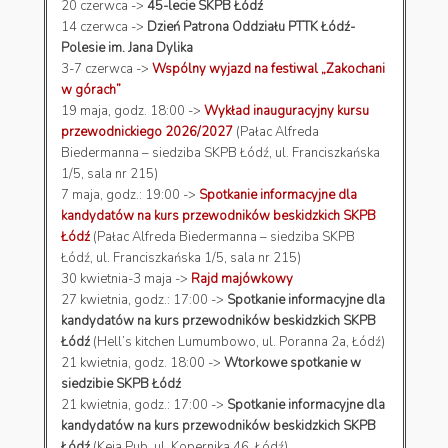
20 czerwca ->
45-lecie SKPB Łódź
14 czerwca ->
Dzień Patrona Oddziału PTTK Łódź-
Polesie im. Jana Dylika
3-7 czerwca ->
Wspólny wyjazd na festiwal „Zakochani
w górach”
19 maja, godz. 18:00 ->
Wykład inauguracyjny kursu
przewodnickiego 2026/2027
(Pałac Alfreda
Biedermanna – siedziba SKPB Łódź, ul. Franciszkańska
1/5, sala nr 215)
7 maja, godz.: 19:00 ->
Spotkanie informacyjne dla
kandydatów na kurs przewodników beskidzkich SKPB
Łódź
(Pałac Alfreda Biedermanna – siedziba SKPB
Łódź, ul. Franciszkańska 1/5, sala nr 215)
30 kwietnia-3 maja ->
Rajd majówkowy
27 kwietnia, godz.: 17:00 ->
Spotkanie informacyjne dla
kandydatów na kurs przewodników beskidzkich SKPB
Łódź
(Hell’s kitchen Lumumbowo, ul. Poranna 2a, Łódź)
21 kwietnia, godz. 18:00 ->
Wtorkowe spotkanie w
siedzibie SKPB Łódź
21 kwietnia, godz.: 17:00 ->
Spotkanie informacyjne dla
kandydatów na kurs przewodników beskidzkich SKPB
Łódź
(Keja Pub, ul. Kopernika 46, Łódź)