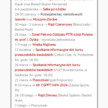
Śląski oraz Beskid Śląsko-Morawski)
4-5 października ->
Setka po Łódzku
29-30 czerwca ->
Rozwijanie baz namiotowych:
Jaworki
oraz
Muszyna-Złockie
30 maja – 2 czerwca ->
Rajd Czerwcowy
(Bieszczady i
Beskid Niski)
26 maja – >
Dzień Patrona Oddziału PTTK Łódź-Polesie
im. prof. J. Dylika
– wycieczka jednodniowa
1-5 maja
–
>
Wielka Majówka
17 kwietnia ->
Spotkanie informacyjne dot. kursu
przewodników beskidzkich
(Cotton Club, Al. Politechniki
9A, godz. 18:30)
26 marca ->
Spotkanie informacyjne dot. kursu
przewodników beskidzkich
(VOLT Boulderownia, ul.
Siedlecka 3A, godz. 18:30)
21 marca
->
Planszówki
(pub Eclipse Inn)
8-10 marca
->
49. OSPPT YAPA 2024
(Zatoka Sportu
PŁ)
16-18 lutego ->
Rajd Zimowy
(Beskid Sądecki i Beskid
Niski)
7 lutego -> Planszówki