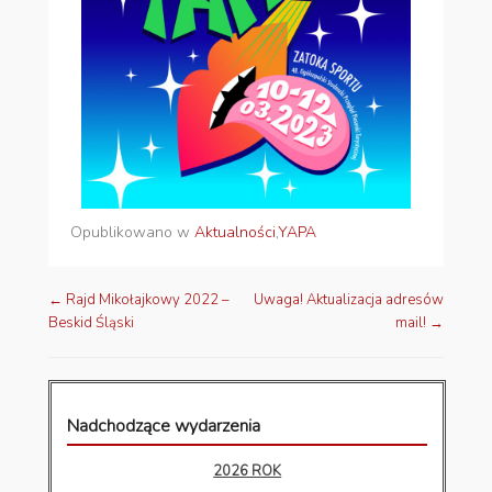
Opublikowano w
Aktualności
,
YAPA
←
Rajd Mikołajkowy 2022 –
Uwaga! Aktualizacja adresów
Nawigacja wpisów
Beskid Śląski
mail!
→
Nadchodzące wydarzenia
2026 ROK