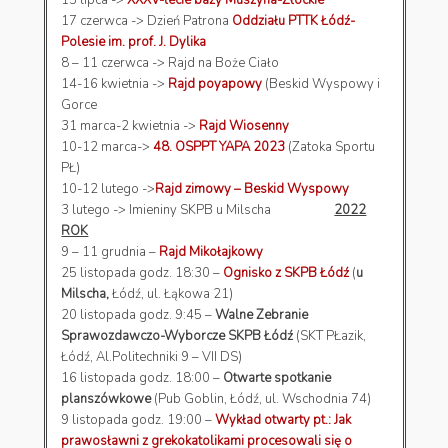
17 czerwca -> Dzień Patrona
Oddziału PTTK Łódź-
Polesie im. prof. J. Dylika
8 – 11 czerwca -> Rajd na Boże Ciało
14-16 kwietnia ->
Rajd poyapowy
(Beskid Wyspowy i
Gorce
31 marca-2 kwietnia ->
Rajd Wiosenny
10-12 marca->
48. OSPPT YAPA 2023
(Zatoka Sportu
PŁ)
10-12 lutego ->
Rajd zimowy – Beskid Wyspowy
3 lutego -> Imieniny SKPB u Milscha
2022
ROK
9 – 11 grudnia –
Rajd Mikołajkowy
25 listopada godz. 18:30 –
Ognisko z SKPB Łódź
(
u
Milscha,
Łódź, ul. Łąkowa 21)
20 listopada godz. 9:45 –
Walne Zebranie
Sprawozdawczo-Wyborcze SKPB Łódź
(SKT PŁazik,
Łódź, Al.Politechniki 9 – VII DS)
16 listopada godz. 18:00 –
Otwarte spotkanie
planszówkowe
(Pub Goblin, Łódź, ul. Wschodnia 74)
9 listopada godz. 19:00 –
Wykład otwarty pt.: Jak
prawosławni z grekokatolikami procesowali się o