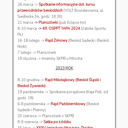
26 marca ->
Spotkanie informacyjne dot. kursu
przewodników beskidzkich
(VOLT Boulderownia, ul.
Siedlecka 3A, godz. 18:30)
21 marca
->
Planszówki
(pub Eclipse Inn)
8-10 marca
->
49. OSPPT YAPA 2024
(Zatoka Sportu
PŁ)
16-18 lutego ->
Rajd Zimowy
(Beskid Sądecki i Beskid
Niski)
7 lutego -> Planszówki
19 stycznia -> Imieniny SKPB u Milscha
2023 ROK
8-10 grudnia ->
Rajd Mikołajkowy (Beskid Śląski i
Beskid Żywiecki)
19 października -> Spotkanie porajdowe (Keja Pub, od
godz. 18)
6-8 października ->
Rajd Październikowy
(Beskid
Sądecki i Pieniny)
20 czerwca -> Planszówki z SKPB
8-9 czerwca ->
Setka po Łódzku
15 lipca ->
XXXV-lecie bazy Muszyna-Złockie