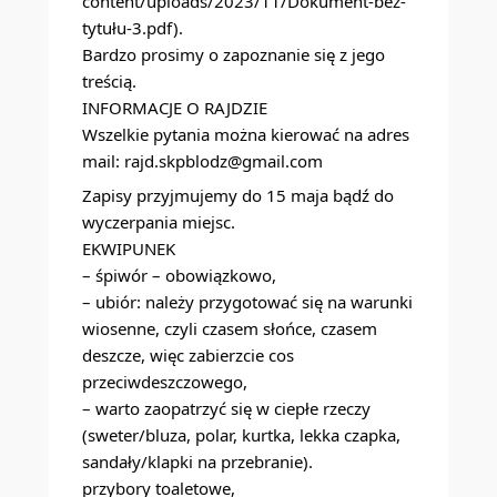
content/uploads/2023/11/Dokument-bez-
tytułu-3.pdf
).
Bardzo prosimy o zapoznanie się z jego
treścią.
INFORMACJE O RAJDZIE
Wszelkie pytania można kierować na adres
mail: rajd.skpblodz@gmail.com
Zapisy przyjmujemy do 15 maja bądź do
wyczerpania miejsc.
EKWIPUNEK
– śpiwór – obowiązkowo,
– ubiór: należy przygotować się na warunki
wiosenne, czyli czasem słońce, czasem
deszcze, więc zabierzcie cos
przeciwdeszczowego,
– warto zaopatrzyć się w ciepłe rzeczy
(sweter/bluza, polar, kurtka, lekka czapka,
sandały/klapki na przebranie).
przybory toaletowe,