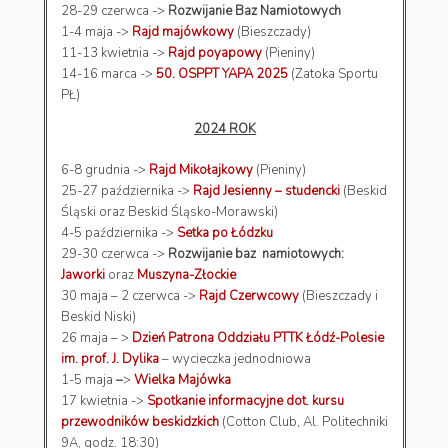
28-29 czerwca ->
Rozwijanie Baz Namiotowych
1-4 maja ->
Rajd majówkowy
(Bieszczady)
11-13 kwietnia ->
Rajd poyapowy
(Pieniny)
14-16 marca ->
50. OSPPT YAPA 2025
(Zatoka Sportu
PŁ)
2024 ROK
6-8 grudnia ->
Rajd Mikołajkowy
(Pieniny)
25-27 października ->
Rajd Jesienny – studencki
(Beskid
Śląski oraz Beskid Śląsko-Morawski)
4-5 października ->
Setka po Łódzku
29-30 czerwca ->
Rozwijanie baz namiotowych:
Jaworki
oraz
Muszyna-Złockie
30 maja – 2 czerwca ->
Rajd Czerwcowy
(Bieszczady i
Beskid Niski)
26 maja – >
Dzień Patrona Oddziału PTTK Łódź-Polesie
im. prof. J. Dylika
– wycieczka jednodniowa
1-5 maja
–
>
Wielka Majówka
17 kwietnia ->
Spotkanie informacyjne dot. kursu
przewodników beskidzkich
(Cotton Club, Al. Politechniki
9A, godz. 18:30)