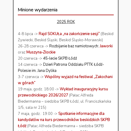
Minione wydarzenia
2025 ROK
4-8 lipca ->
Rajd SOKUŁa „na zakończenie sesji”
(Beskid
Żywiecki, Beskid Śląski, Beskid Śląsko-Morawski)
26-28 czerwca ->
Rozbijanie baz namiotowych:
Jaworki
oraz
Muszyna-Złockie
20 czerwca ->
45-lecie SKPB Łódź
14 czerwca ->
Dzień Patrona Oddziału PTTK Łódź-
Polesie im. Jana Dylika
3-7 czerwca ->
Wspólny wyjazd na festiwal „Zakochani
w górach”
19 maja, godz. 18:00 ->
Wykład inauguracyjny kursu
przewodnickiego 2026/2027
(Pałac Alfreda
Biedermanna – siedziba SKPB Łódź, ul. Franciszkańska
1/5, sala nr 215)
7 maja, godz.: 19:00 ->
Spotkanie informacyjne dla
kandydatów na kurs przewodników beskidzkich SKPB
Łódź
(Pałac Alfreda Biedermanna – siedziba SKPB