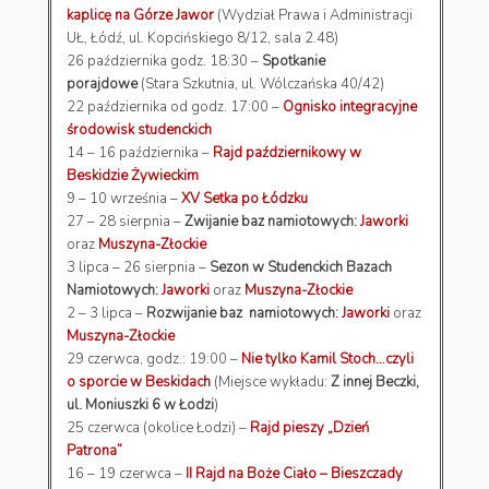
kaplicę na Górze Jawor
(Wydział Prawa i Administracji
UŁ, Łódź, ul. Kopcińskiego 8/12, sala 2.48)
26 października godz. 18:30 –
Spotkanie
porajdowe
(Stara Szkutnia, ul. Wólczańska 40/42)
22 października od godz. 17:00 –
Ognisko integracyjne
środowisk studenckich
14 – 16 października –
Rajd październikowy w
Beskidzie Żywieckim
9 – 10 września –
XV Setka po Łódzku
27 – 28 sierpnia –
Zwijanie baz namiotowych:
Jaworki
oraz
Muszyna-Złockie
3 lipca – 26 sierpnia –
Sezon w Studenckich Bazach
Namiotowych:
Jaworki
oraz
Muszyna-Złockie
2 – 3 lipca –
Rozwijanie baz namiotowych:
Jaworki
oraz
Muszyna-Złockie
29 czerwca, godz.: 19:00 –
Nie tylko Kamil Stoch…czyli
o sporcie w Beskidach
(Miejsce wykładu:
Z innej Beczki,
ul. Moniuszki 6 w Łodzi
)
25 czerwca (okolice Łodzi) –
Rajd pieszy „Dzień
Patrona”
16 – 19 czerwca –
II Rajd na Boże Ciało – Bieszczady