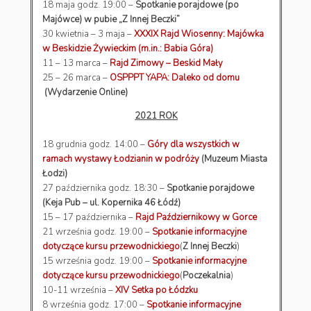
18 maja godz. 19:00 –
Spotkanie porajdowe (po
Majówce) w pubie „Z Innej Beczki”
30 kwietnia – 3 maja –
XXXIX Rajd Wiosenny: Majówka
w Beskidzie Żywieckim (m.in.: Babia Góra)
11 – 13 marca –
Rajd Zimowy – Beskid Mały
25 – 26 marca –
OSPPPT YAPA: Daleko od domu
(Wydarzenie Online)
2021 ROK
18 grudnia godz. 14:00 –
Góry dla wszystkich w
ramach wystawy Łodzianin w podróży
(Muzeum Miasta
Łodzi)
27 października godz. 18:30 –
Spotkanie porajdowe
(Keja Pub – ul. Kopernika 46 Łódź)
15 – 17 października –
Rajd Październikowy w Gorce
21 września godz. 19:00 –
Spotkanie informacyjne
dotyczące kursu przewodnickiego
(
Z Innej Beczki
)
15 września godz. 19:00 –
Spotkanie informacyjne
dotyczące kursu przewodnickiego
(
Poczekalnia
)
10-11 września –
XIV Setka po Łódzku
8 września godz. 17:00 –
Spotkanie informacyjne