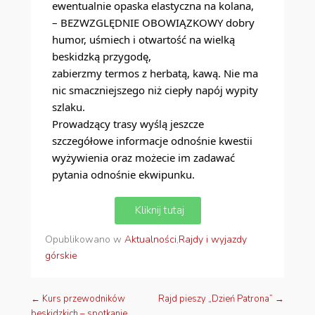
ewentualnie opaska elastyczna na kolana,
– BEZWZGLĘDNIE OBOWIĄZKOWY dobry
humor, uśmiech i otwartość na wielką
beskidzką przygodę,
zabierzmy termos z herbatą, kawą. Nie ma
nic smaczniejszego niż ciepły napój wypity
szlaku.
Prowadzący trasy wyślą jeszcze
szczegółowe informacje odnośnie kwestii
wyżywienia oraz możecie im zadawać
pytania odnośnie ekwipunku.
Kliknij tutaj
Opublikowano w
Aktualności
,
Rajdy i wyjazdy
górskie
←
Kurs przewodników
Rajd pieszy „Dzień Patrona”
→
Nawigacja wpisów
beskidzkich – spotkanie