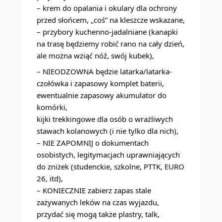
– krem do opalania i okulary dla ochrony
przed słońcem, „coś” na kleszcze wskazane,
– przybory kuchenno-jadalniane (kanapki
na trasę będziemy robić rano na cały dzień,
ale można wziąć nóź, swój kubek),
– NIEODZOWNA będzie latarka/latarka-
czołówka i zapasowy komplet baterii,
ewentualnie zapasowy akumulator do
komórki,
kijki trekkingowe dla osób o wrażliwych
stawach kolanowych (i nie tylko dla nich),
– NIE ZAPOMNIJ o dokumentach
osobistych, legitymacjach uprawniających
do zniżek (studenckie, szkolne, PTTK, EURO
26, itd),
– KONIECZNIE zabierz zapas stale
zażywanych leków na czas wyjazdu,
przydać się mogą także plastry, talk,