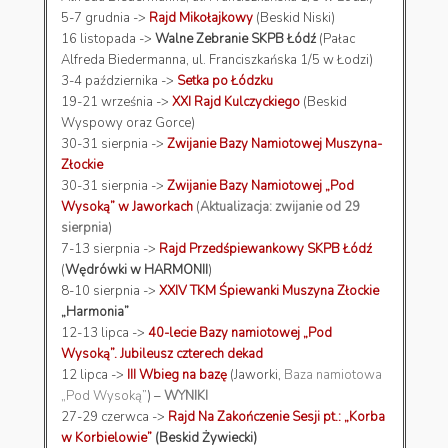
5-7 grudnia ->
Rajd Mikołajkowy
(Beskid Niski)
16 listopada ->
Walne Zebranie SKPB Łódź
(Pałac
Alfreda Biedermanna, ul. Franciszkańska 1/5 w Łodzi)
3-4 października ->
Setka po Łódzku
19-21 września ->
XXI Rajd Kulczyckiego
(Beskid
Wyspowy oraz Gorce)
30-31 sierpnia ->
Zwijanie Bazy Namiotowej Muszyna-
Złockie
30-31 sierpnia ->
Zwijanie Bazy Namiotowej „Pod
Wysoką” w Jaworkach
(
Aktualizacja: zwijanie od 29
sierpnia
)
7-13 sierpnia ->
Rajd Przedśpiewankowy SKPB Łódź
(
Wędrówki w HARMONII
)
8-10 sierpnia ->
XXIV TKM Śpiewanki Muszyna Złockie
„Harmonia”
12-13 lipca ->
40-lecie Bazy namiotowej „Pod
Wysoką”. Jubileusz czterech dekad
12 lipca ->
III Wbieg na bazę
(Jaworki,
Baza namiotowa
„Pod Wysoką”
) –
WYNIKI
27-29 czerwca ->
Rajd Na Zakończenie Sesji pt.: „Korba
w Korbielowie”
(Beskid Żywiecki)