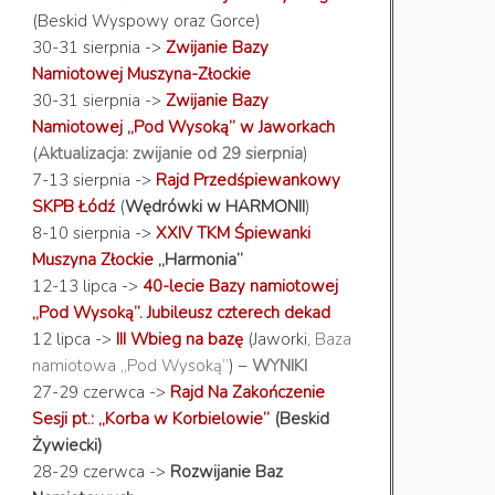
(Beskid Wyspowy oraz Gorce)
30-31 sierpnia ->
Zwijanie Bazy
Namiotowej Muszyna-Złockie
30-31 sierpnia ->
Zwijanie Bazy
Namiotowej „Pod Wysoką” w Jaworkach
(
Aktualizacja: zwijanie od 29 sierpnia
)
7-13 sierpnia ->
Rajd Przedśpiewankowy
SKPB Łódź
(
Wędrówki w HARMONII
)
8-10 sierpnia ->
XXIV TKM Śpiewanki
Muszyna Złockie
„Harmonia”
12-13 lipca ->
40-lecie Bazy namiotowej
„Pod Wysoką”. Jubileusz czterech dekad
12 lipca ->
III Wbieg na bazę
(Jaworki,
Baza
namiotowa „Pod Wysoką”
) –
WYNIKI
27-29 czerwca ->
Rajd Na Zakończenie
Sesji pt.: „Korba w Korbielowie”
(Beskid
Żywiecki)
28-29 czerwca ->
Rozwijanie Baz