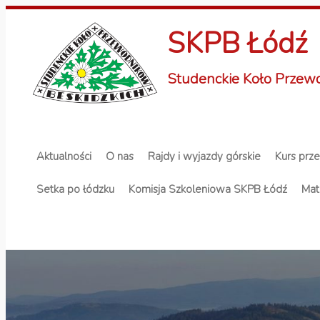
SKPB Łódź
Studenckie Koło Przew
Przejdź to treści
Główne menu
Aktualności
O nas
Rajdy i wyjazdy górskie
Kurs prz
Setka po łódzku
Komisja Szkoleniowa SKPB Łódź
Mat