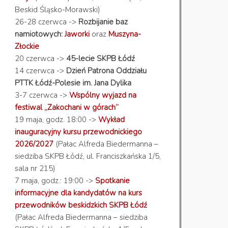
Beskid Śląsko-Morawski)
26-28 czerwca ->
Rozbijanie baz
namiotowych:
Jaworki
oraz
Muszyna-
Złockie
20 czerwca ->
45-lecie SKPB Łódź
14 czerwca ->
Dzień Patrona Oddziału
PTTK Łódź-Polesie im. Jana Dylika
3-7 czerwca ->
Wspólny wyjazd na
festiwal „Zakochani w górach”
19 maja, godz. 18:00 ->
Wykład
inauguracyjny kursu przewodnickiego
2026/2027
(Pałac Alfreda Biedermanna –
siedziba SKPB Łódź, ul. Franciszkańska 1/5,
sala nr 215)
7 maja, godz.: 19:00 ->
Spotkanie
informacyjne dla kandydatów na kurs
przewodników beskidzkich SKPB Łódź
(Pałac Alfreda Biedermanna – siedziba