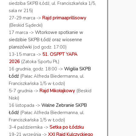
siedziba SKPB Łódź, ul. Franciszkańska 1/5,
sala nr 215)
27-29 marca ->
Rajd primaaprillisowy
(Beskid Sądecki)
17 marca ->
Wtorkowe spotkanie w
siedzibie SKPB Łódź oraz wiosenne
planszówki
(od godz. 17:00)
13-15 marca ->
51. OSPPT YAPA
2026
(Zatoka Sportu PŁ)
16 grudnia, godz. 18:00 ->
Wigilia SKPB
Łódź
(Pałac Alfreda Biedermanna, ul.
Franciszkańska 1/5 w Łodzi)
5-7 grudnia ->
Rajd Mikołajkowy
(Beskid
Niski)
16 listopada ->
Walne Zebranie SKPB
Łódź
(Pałac Alfreda Biedermanna, ul.
Franciszkańska 1/5 w Łodzi)
3-4 października ->
Setka po Łódzku
19-21 września ->
XXI Rajd Kulczyckiego