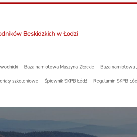
odników Beskidzkich w Łodzi
ewodnicki
Baza namiotowa Muszyna-Złockie
Baza namiotowa 
eriały szkoleniowe
Śpiewnik SKPB Łódź
Regulamin SKPB Łó