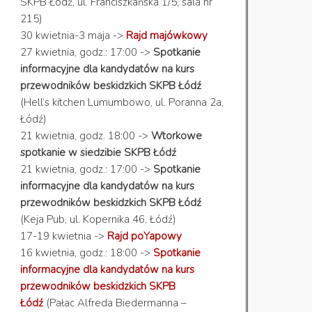
SKPB Łódź, ul. Franciszkańska 1/5, sala nr
215)
30 kwietnia-3 maja ->
Rajd majówkowy
27 kwietnia, godz.: 17:00 ->
Spotkanie
informacyjne dla kandydatów na kurs
przewodników beskidzkich SKPB Łódź
(Hell’s kitchen Lumumbowo, ul. Poranna 2a,
Łódź)
21 kwietnia, godz. 18:00 ->
Wtorkowe
spotkanie w siedzibie SKPB Łódź
21 kwietnia, godz.: 17:00 ->
Spotkanie
informacyjne dla kandydatów na kurs
przewodników beskidzkich SKPB Łódź
(Keja Pub, ul. Kopernika 46, Łódź)
17-19 kwietnia ->
Rajd poYapowy
16 kwietnia, godz.: 18:00 ->
Spotkanie
informacyjne dla kandydatów na kurs
przewodników beskidzkich SKPB
Łódź
(Pałac Alfreda Biedermanna –